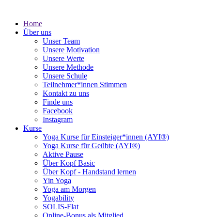
Home
Über uns
Unser Team
Unsere Motivation
Unsere Werte
Unsere Methode
Unsere Schule
Teilnehmer*innen Stimmen
Kontakt zu uns
Finde uns
Facebook
Instagram
Kurse
Yoga Kurse für Einsteiger*innen (AYI®)
Yoga Kurse für Geübte (AYI®)
Aktive Pause
Über Kopf Basic
Über Kopf - Handstand lernen
Yin Yoga
Yoga am Morgen
Yogability
SOLIS-Flat
Online-Bonus als Mitglied