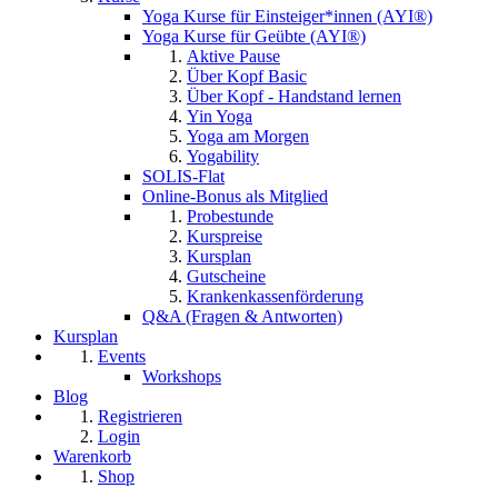
Yoga Kurse für Einsteiger*innen (AYI®)
Yoga Kurse für Geübte (AYI®)
Aktive Pause
Über Kopf Basic
Über Kopf - Handstand lernen
Yin Yoga
Yoga am Morgen
Yogability
SOLIS-Flat
Online-Bonus als Mitglied
Probestunde
Kurspreise
Kursplan
Gutscheine
Krankenkassenförderung
Q&A (Fragen & Antworten)
Kursplan
Events
Workshops
Blog
Registrieren
Login
Warenkorb
Shop