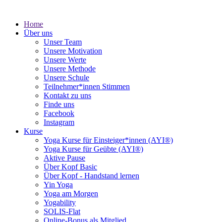
Home
Über uns
Unser Team
Unsere Motivation
Unsere Werte
Unsere Methode
Unsere Schule
Teilnehmer*innen Stimmen
Kontakt zu uns
Finde uns
Facebook
Instagram
Kurse
Yoga Kurse für Einsteiger*innen (AYI®)
Yoga Kurse für Geübte (AYI®)
Aktive Pause
Über Kopf Basic
Über Kopf - Handstand lernen
Yin Yoga
Yoga am Morgen
Yogability
SOLIS-Flat
Online-Bonus als Mitglied