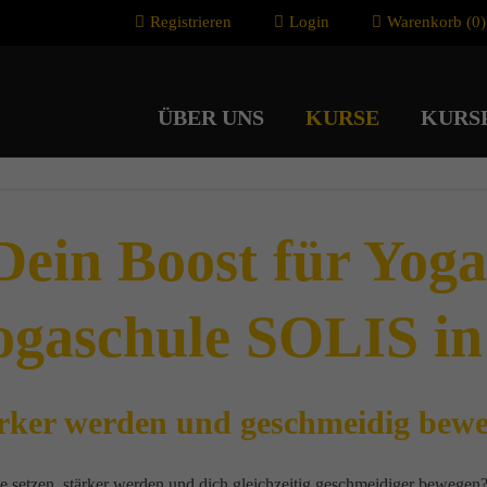
Registrieren
Login
Warenkorb (0)
ÜBER UNS
KURSE
KURS
 Dein Boost für Yoga
Yogaschule SOLIS i
rker werden und geschmeidig bew
e setzen, stärker werden und dich gleichzeitig geschmeidiger bewegen