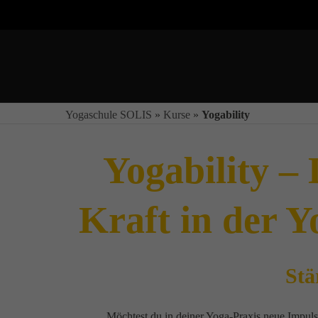
Yogaschule SOLIS
»
Kurse
»
Yogability
Yogability –
Kraft in der 
Stä
Möchtest du in deiner Yoga-Praxis neue Impuls