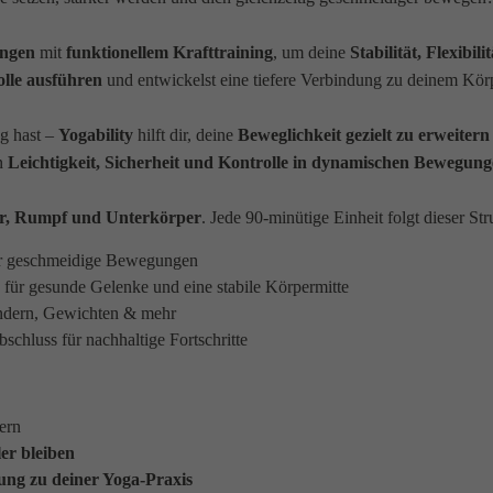
ungen
mit
funktionellem Krafttraining
, um deine
Stabilität, Flexibi
olle ausführen
und entwickelst eine tiefere Verbindung zu deinem Kör
ng hast –
Yogability
hilft dir, deine
Beweglichkeit gezielt zu erweitern
on
Leichtigkeit, Sicherheit und Kontrolle in dynamischen Bewegun
r, Rumpf und Unterkörper
. Jede 90-minütige Einheit folgt dieser Str
für geschmeidige Bewegungen
 für gesunde Gelenke und eine stabile Körpermitte
ndern, Gewichten & mehr
schluss für nachhaltige Fortschritte
ern
er bleiben
ung zu deiner Yoga-Praxis