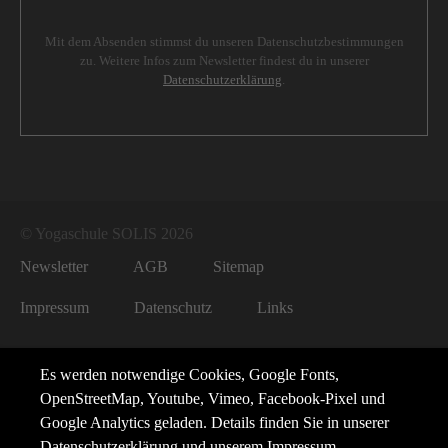
Mit dem Absenden stimmst du unseren Datenschutzbestimmungen
zu. Weitere Infos zum Newsletter findest du in unserer
Datenschutzerklärung
.
© Yogaschule SOLIS 2026
Newsletter
AGB
Sitemap
Impressum
Datenschutz
Links
Es werden notwendige Cookies, Google Fonts,
OpenStreetMap, Youtube, Vimeo, Facebook-Pixel und
Google Analytics geladen. Details finden Sie in unserer
Datenschutzerklärung
und unserem
Impressum
.