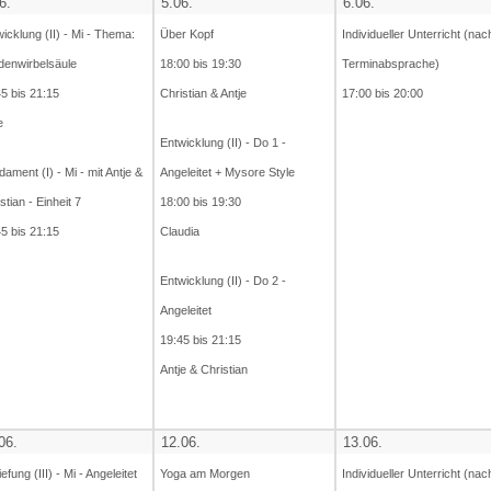
6.
5.06.
6.06.
icklung (II) - Mi - Thema:
Über Kopf
Individueller Unterricht (nac
denwirbelsäule
18:00 bis 19:30
Terminabsprache)
5 bis 21:15
Christian & Antje
17:00 bis 20:00
e
Entwicklung (II) - Do 1 -
ament (I) - Mi - mit Antje &
Angeleitet + Mysore Style
stian - Einheit 7
18:00 bis 19:30
5 bis 21:15
Claudia
Entwicklung (II) - Do 2 -
Angeleitet
19:45 bis 21:15
Antje & Christian
06.
12.06.
13.06.
iefung (III) - Mi - Angeleitet
Yoga am Morgen
Individueller Unterricht (nac