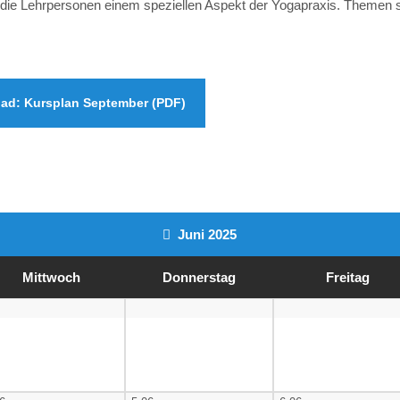
 die Lehrpersonen einem speziellen Aspekt der Yogapraxis. Themen
ad: Kursplan September (PDF)
Juni 2025
Mi
ttwoch
Do
nnerstag
Fr
eitag