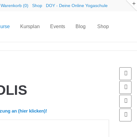
Warenkorb (0)
Shop
DOY - Deine Online Yogaschule
urse
Kursplan
Events
Blog
Shop
fa
OLIS
in
Wa
ung an (hier klicken)!
Lo