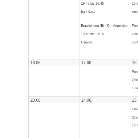
19:45 bis 20:45
18:0
Ira / Katja
Antj
Entwicklung (II) - Di - Angeleitet
Fund
19:45 bis 21:15
Chri
Claudia
19:4
16.06.
17.06.
18.
Fund
Chri
19:4
23.06.
24.06.
25.
Fund
Chri
19:4