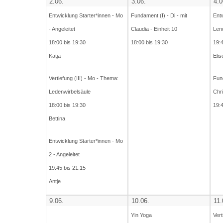
2.06.
3.06.
4.0
Entwicklung Starter*innen - Mo
Fundament (I) - Di - mit
Entw
- Angeleitet
Claudia - Einheit 10
Len
18:00 bis 19:30
18:00 bis 19:30
19:4
Katja
Elis
Vertiefung (III) - Mo - Thema:
Fund
Ledenwirbelsäule
Chri
18:00 bis 19:30
19:4
Bettina
Entwicklung Starter*innen - Mo
2 - Angeleitet
19:45 bis 21:15
Antje
9.06.
10.06.
11.
Yin Yoga
Vert