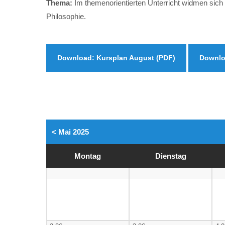
Thema:
Im themenorientierten Unterricht widmen sich
Philosophie.
Download: Kursplan August (PDF)
Downlo
< Mai 2025
Mo
ntag
Di
enstag