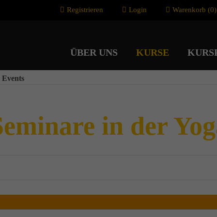
Registrieren
Login
Warenkorb (0)
ÜBER UNS
KURSE
KURS
 Events
eminare in der Yo