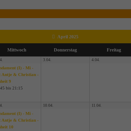
April 2025
Mi
ttwoch
Do
nnerstag
Fr
eitag
4.
3.04.
4.04.
ndament (I) - Mi -
 Antje & Christian -
heit 9
45 bis 21:15
4.
10.04.
11.04.
ndament (I) - Mi -
 Antje & Christian -
heit 10