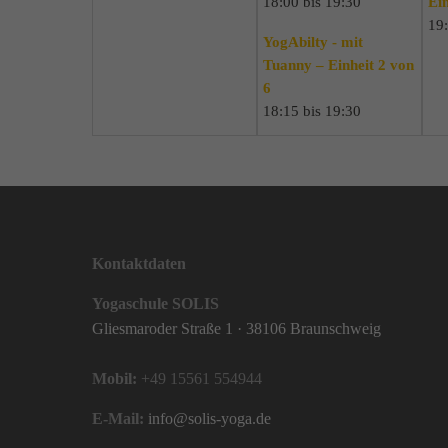
18:00 bis 19:30
Ein
19:
YogAbilty - mit
Tuanny – Einheit 2 von
6
18:15 bis 19:30
Kontaktdaten
Yogaschule SOLIS
Gliesmaroder Straße 1 · 38106 Braunschweig
Mobil:
+49 15561 554944
E-Mail:
info@solis-yoga.de