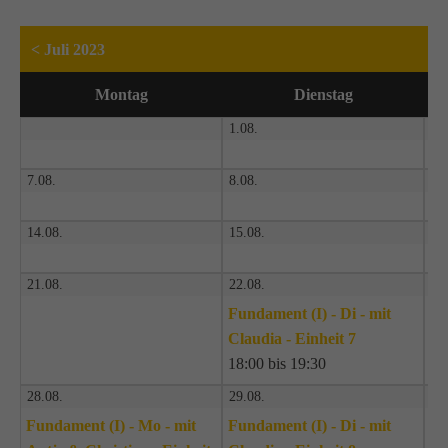
< Juli 2023
Mo
ntag
Di
enstag
1.08.
2.
7.08.
8.08.
9.
14.08.
15.08.
16
21.08.
22.08.
23
Fundament (I) - Di - mit
Claudia - Einheit 7
18:00 bis 19:30
28.08.
29.08.
30
Fundament (I) - Mo - mit
Fundament (I) - Di - mit