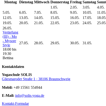
Mo
ntag
Di
enstag
Mi
ttwoch
Do
nnerstag
Fr
eitag
Sa
mstag
So
nn
1.05.
2.05.
3.05.
4.05.
5.05.
6.05.
7.05.
8.05.
9.05.
10.05.
11.05
12.05.
13.05.
14.05.
15.05.
16.05.
17.05.
18.05
19.05.
20.05.
21.05.
22.05.
23.05.
24.05.
25.05
26.05.
Vertiefung
(III) - Mo
- Mysore
27.05.
28.05.
29.05.
30.05.
31.05.
Style
18:00 bis
19:30
Bettina
Kontaktdaten
Yogaschule SOLIS
Gliesmaroder Straße 1 · 38106 Braunschweig
Mobil:
+49 15561 554944
E-Mail:
info@solis-yoga.de
Kontakt-Formular