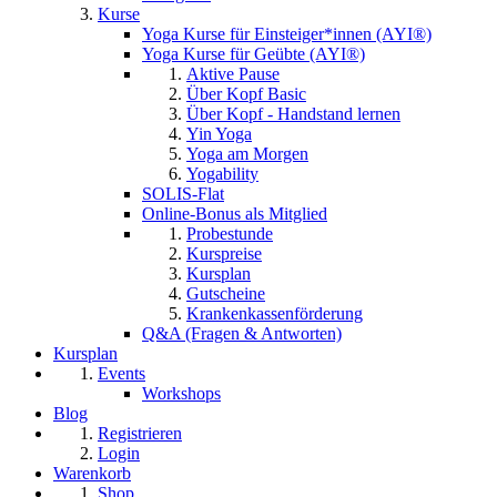
Kurse
Yoga Kurse für Einsteiger*innen (AYI®)
Yoga Kurse für Geübte (AYI®)
Aktive Pause
Über Kopf Basic
Über Kopf - Handstand lernen
Yin Yoga
Yoga am Morgen
Yogability
SOLIS-Flat
Online-Bonus als Mitglied
Probestunde
Kurspreise
Kursplan
Gutscheine
Krankenkassenförderung
Q&A (Fragen & Antworten)
Kursplan
Events
Workshops
Blog
Registrieren
Login
Warenkorb
Shop