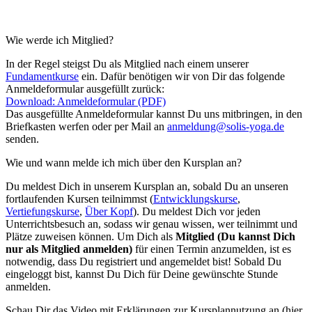
Wie werde ich Mitglied?
In der Regel steigst Du als Mitglied nach einem unserer
Fundamentkurse
ein. Dafür benötigen wir von Dir das folgende
Anmeldeformular ausgefüllt zurück:
Download: Anmeldeformular (PDF)
Das ausgefüllte Anmeldeformular kannst Du uns mitbringen, in den
Briefkasten werfen oder per Mail an
anmeldung@solis-yoga.de
senden.
Wie und wann melde ich mich über den Kursplan an?
Du meldest Dich in unserem Kursplan an, sobald Du an unseren
fortlaufenden Kursen teilnimmst (
Entwicklungskurse
,
Vertiefungskurse
,
Über Kopf
). Du meldest Dich vor jeden
Unterrichtsbesuch an, sodass wir genau wissen, wer teilnimmt und
Plätze zuweisen können. Um Dich als
Mitglied (Du kannst Dich
nur als Mitglied anmelden)
für einen Termin anzumelden, ist es
notwendig, dass Du registriert und angemeldet bist! Sobald Du
eingeloggt bist, kannst Du Dich für Deine gewünschte Stunde
anmelden.
Schau Dir das Video mit Erklärungen zur Kursplannutzung an (hier