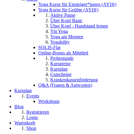
Yoga Kurse für Einsteiger*innen (AYI®)
Yoga Kurse für Geübte (AYI®)
Aktive Pause
Über Kopf Basic
Über Kopf - Handstand lernen
Yin Yoga
Yoga am Morgen
Yogability
SOLIS-Flat
Online-Bonus als Mitglied
Probestunde
Kurspreise
Kursplan
Gutscheine
Krankenkassenförderung
Q&A (Fragen & Antworten)
Kursplan
Events
Workshops
Blog
Registrieren
Login
Warenkorb
Shop