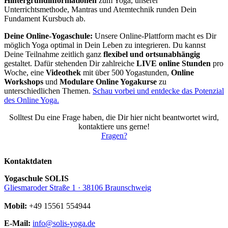
Hintergrundinformationen
zum Yoga, unserer
Unterrichtsmethode, Mantras und Atemtechnik runden Dein
Fundament Kursbuch ab.
Deine Online-Yogaschule:
Unsere Online-Plattform macht es Dir
möglich Yoga optimal in Dein Leben zu integrieren. Du kannst
Deine Teilnahme zeitlich ganz
flexibel und ortsunabhängig
gestaltet. Dafür stehenden Dir zahlreiche
LIVE online Stunden
pro
Woche, eine
Videothek
mit über 500 Yogastunden,
Online
Workshops
und
Modulare Online Yogakurse
zu
unterschiedlichen Themen.
Schau vorbei und entdecke das Potenzial
des Online Yoga.
Solltest Du eine Frage haben, die Dir hier nicht beantwortet wird,
kontaktiere uns gerne!
Fragen?
Kontaktdaten
Yogaschule SOLIS
Gliesmaroder Straße 1 · 38106 Braunschweig
Mobil:
+49 15561 554944
E-Mail:
info@solis-yoga.de