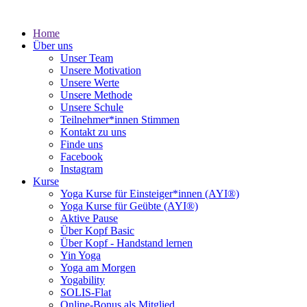
Home
Über uns
Unser Team
Unsere Motivation
Unsere Werte
Unsere Methode
Unsere Schule
Teilnehmer*innen Stimmen
Kontakt zu uns
Finde uns
Facebook
Instagram
Kurse
Yoga Kurse für Einsteiger*innen (AYI®)
Yoga Kurse für Geübte (AYI®)
Aktive Pause
Über Kopf Basic
Über Kopf - Handstand lernen
Yin Yoga
Yoga am Morgen
Yogability
SOLIS-Flat
Online-Bonus als Mitglied